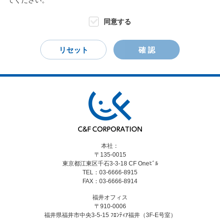
てください。
ん及び漏洩等の防止に努めます。
2．個人情報の利用目的
同意する
お客様からお預かりした個人情報は、当社からのご連絡や業務
のご案内やご質問に対する回答として、電子メールや資料のご
送付に利用いたします。
3．個人情報の第三者への開示・提供の禁止
当社は、お客様よりお預かりした個人情報を適切に管理し、次
のいずれかに該当する場合を除き、個人情報を第三者に開示い
たしません。
・お客様の同意がある場合
・お客様が希望されるサービスを行なうために当社が業務を委
本社：
託する業者に対して開示する場合
〒135-0015
・法令に基づき開示することが必要である場合
東京都江東区千石3-3-18
CF Oneﾋﾞﾙ
TEL：03-6666-8915
4．個人情報の安全対策
FAX：03-6666-8914
当社は、個人情報の正確性及び安全性確保のために、セキュリ
福井オフィス
ティに対策を講じています。
〒910-0006
福井県福井市中央3-5-15
ﾌﾛﾝﾃｨｱ福井（3F-E号室）